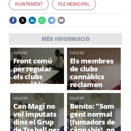
AJUNTAMENT
PLE MUNICIPAL
MÉS INFORMACIÓ
SOCIETAT
SOCIETAT
Front comú
Els membres
per regular
de clubs
els clubs
cannàbics
cannàbics
reclamen
acabar amb la
SOCIETAT
prohibició
SOCIETAT
Can Magí no
Benito: "Som
vol imputats
gent normal
dins el Grup
[fumadors de
de Treball per
cànnabis], no