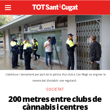
L'obertura i tancament per part de la policia d'un club a Can Magí va originar la
necessitat d'establir una regulació
SOCIETAT
200 metres entre clubs de
cànnabis i centres