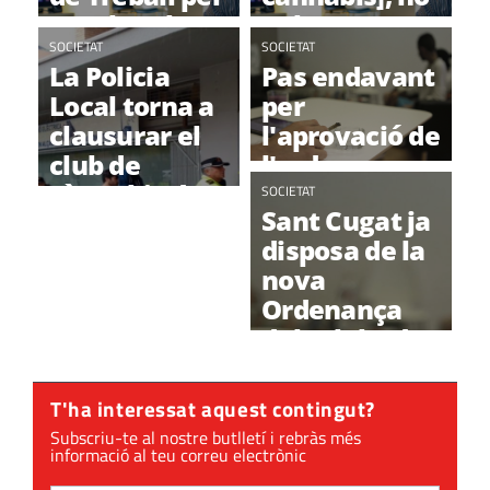
regular els
volem que
Clubs de
SOCIETAT
ens aïllin"
SOCIETAT
La Policia
Pas endavant
Cànnabis
Local torna a
per
clausurar el
l'aprovació de
club de
l'ordenança
cànnabis de
per regular
SOCIETAT
Sant Cugat ja
Can Magí
els clubs
disposa de la
cannàbics
nova
Ordenança
dels clubs de
cànnabis
T'ha interessat aquest contingut?
Subscriu-te al nostre butlletí i rebràs més
informació al teu correu electrònic