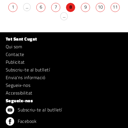
1
...
6
7
8
9
10
11
...
Tot Sant Cugat
Qui som
Contacte
Publicitat
Subscriu-te al butlletí
Envia'ns informació
Segueix-nos
Accessibilitat
Segueix-nos
Subscriu-te al butlletí
Facebook