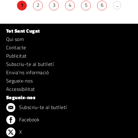
1
2
3
4
5
6
...
Tot Sant Cugat
Qui som
Contacte
Publicitat
Subscriu-te al butlletí
Envia'ns informació
Segueix-nos
Accessibilitat
Segueix-nos
Subscriu-te al butlletí
Facebook
X