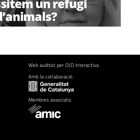
sitem un refugi
d’animals?
Web auditat per OJD interactiva
Amb la col·laboració:
Membres associats: