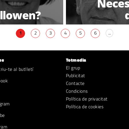
Neces
llowen?
1
2
3
4
5
6
...
os
Totmedia
El grup
iu-te al butlletí
Publicitat
book
Contacte
Condicions
Política de privacitat
gram
Política de cookies
be
ram