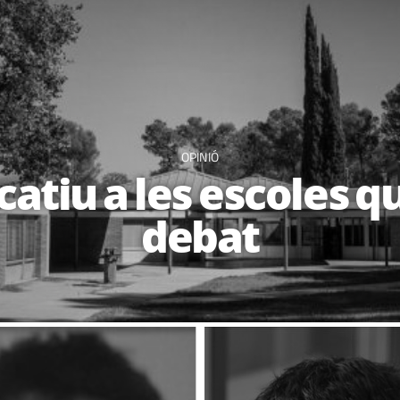
OPINIÓ
catiu a les escoles 
debat