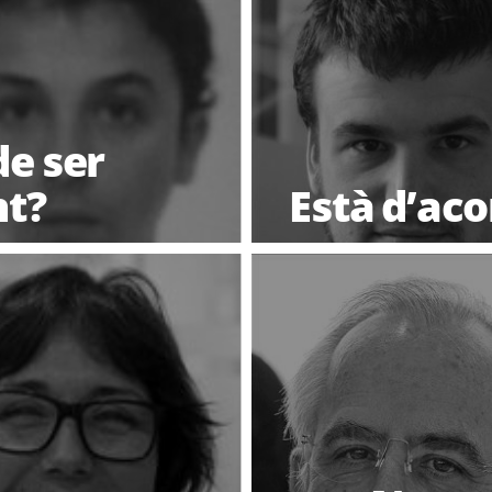
de ser
t?
Està d’acor