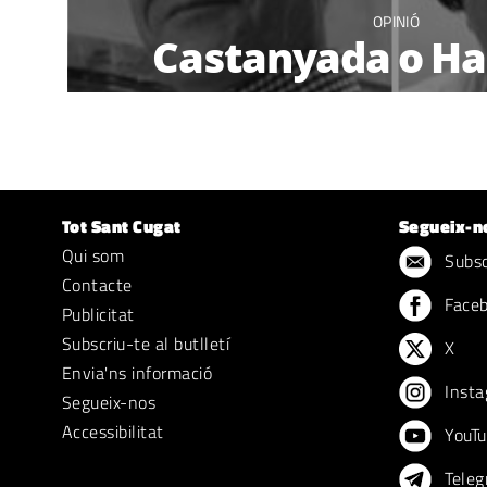
OPINIÓ
Castanyada o Ha
Tot Sant Cugat
Segueix-n
Qui som
Subscr
Contacte
Face
Publicitat
Subscriu-te al butlletí
X
Envia'ns informació
Insta
Segueix-nos
Accessibilitat
YouTu
Teleg