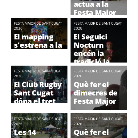
actua a la
Festa Major
de Sant Cugat
FESTA MAJOR DE SANT CUGAT
FESTA MAJOR DE SANT CUGAT
2026
2026
El mapping
El Seguici
s'estrena a la
Nocturn
Festa Major
encén la
tradició la
primera nit
FESTA MAJOR DE SANT CUGAT
FESTA MAJOR DE SANT CUGAT
2026
de Festa
2026
El Club Rugby
Què fer el
Major
Sant Cugat
dimecres de
dóna el tret
Festa Major
de sortida a
sis dies de
FESTA MAJOR DE SANT CUGAT
FESTA MAJOR DE SANT CUGAT
Festa Major
2026
2026
Les 14
Què fer el