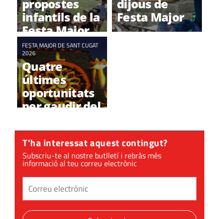
propostes
dijous de
infantils de la
Festa Major
Festa Major
FESTA MAJOR DE SANT CUGAT
2026
Quatre
últimes
oportunitats
per gaudir del
Mapping de
Festa Major
T'ha interessat aquest contingut?
Subscriu-te al nostre butlletí i rebràs més
informació al teu correu electrònic