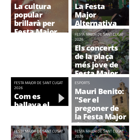
La cultura
La Festa
popular
Major
brillarà per
Alternativa
Festa Major
es defensa de
FESTA MAJOR DE SANT CUGAT
amb 19
les queixes
2026
Els concerts
propostes
veïnals
de la plaça
més jove de
Festa Major
FESTA MAJOR DE SANT CUGAT
ESPORTS
2026
Mauri Benito:
Com es
"Ser el
ballava el
pregoner de
Paga-li, Joan
la Festa Major
als anys 50
de Sant Cugat
FESTA MAJOR DE SANT CUGAT
és l'hòstia"
FESTA MAJOR DE SANT CUGAT
2026
2026