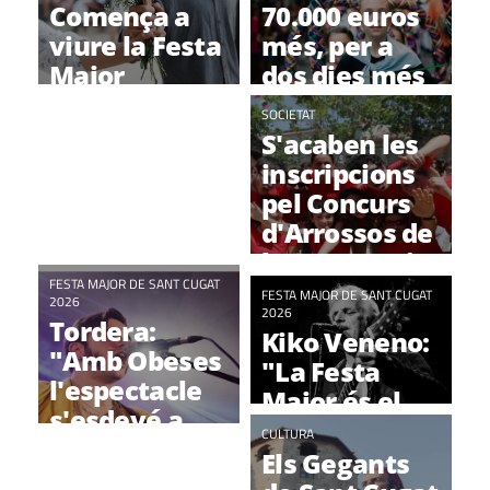
Comença a
70.000 euros
viure la Festa
més, per a
Major
dos dies més
de Festa
SOCIETAT
Major
S'acaben les
inscripcions
pel Concurs
d'Arrossos de
la Festa Major
FESTA MAJOR DE SANT CUGAT
OPINIÓ
FESTA MAJOR DE SANT CUGAT
2026
L’elecció dels
2026
Tordera:
Kiko Veneno:
pregoners de
"Amb Obeses
"La Festa
la FM!
l'espectacle
Major és el
s'esdevé a
moment
CULTURA
dalt de
d'assaborir la
Els Gegants
l'escenari
cara més