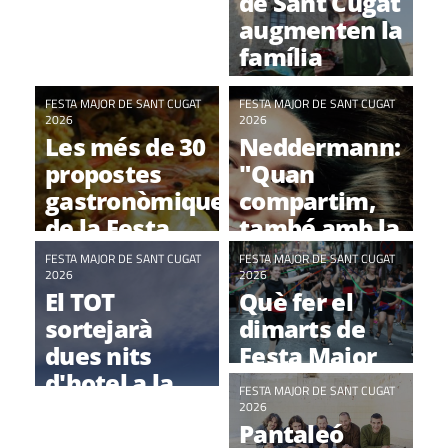
de Sant Cugat
però també a
amable de la
augmenten la
baix"
vida"
família
FESTA MAJOR DE SANT CUGAT
FESTA MAJOR DE SANT CUGAT
2026
2026
Les més de 30
Neddermann:
propostes
"Quan
gastronòmiques
compartim,
de la Festa
també amb la
Major
música, tot
FESTA MAJOR DE SANT CUGAT
FESTA MAJOR DE SANT CUGAT
2026
s'alleuja una
2026
El TOT
Què fer el
mica"
sortejarà
dimarts de
dues nits
Festa Major
d'hotel a la
FESTA MAJOR DE SANT CUGAT
Botiga al
2026
Pantaleó
Carrer