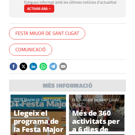
Estigues informat amb les últimes notícies d'actualitat
ACTIVAR ARA
FESTA MAJOR DE SANT CUGAT
COMUNICACIÓ
MÉS INFORMACIÓ
FESTA MAJOR DE SANT CUGAT
FESTA MAJOR DE SANT CUGAT
2026
2026
Llegeix el
Més de 360
programa de
activitats per
la Festa Major
a 6 dies de