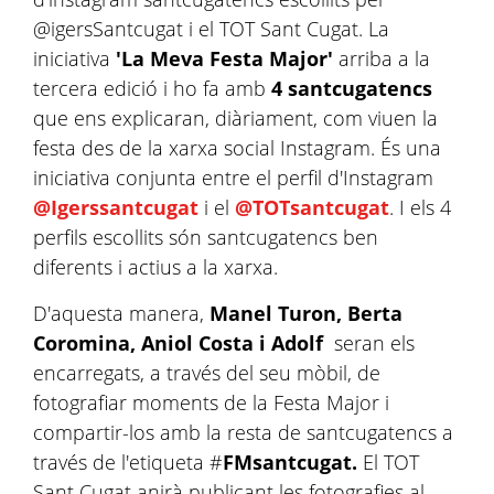
@igersSantcugat i el TOT Sant Cugat. La
iniciativa
'La Meva Festa Major'
arriba a la
tercera edició i ho fa amb
4 santcugatencs
que ens explicaran, diàriament, com viuen la
festa des de la xarxa social Instagram. És una
iniciativa conjunta entre el perfil d'Instagram
@Igerssantcugat
i el
@TOTsantcugat
. I els 4
perfils escollits són santcugatencs ben
diferents i actius a la xarxa.
D'aquesta manera,
Manel Turon, Berta
Coromina, Aniol Costa i Adolf
seran els
encarregats, a través del seu mòbil, de
fotografiar moments de la Festa Major i
compartir-los amb la resta de santcugatencs a
través de l'etiqueta #
FMsantcugat.
El TOT
Sant Cugat anirà publicant les fotografies al