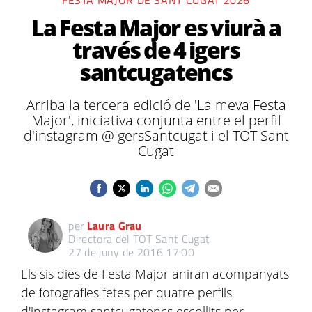
FESTA MAJOR DE SANT CUGAT 2026
La Festa Major es viurà a
través de 4 igers
santcugatencs
Arriba la tercera edició de 'La meva Festa
Major', iniciativa conjunta entre el perfil
d'instagram @IgersSantcugat i el TOT Sant
Cugat
per
Laura Grau
Directora del TOT Sant Cugat
27 de juny de 2016 17:00
Els sis dies de Festa Major aniran acompanyats
de fotografies fetes per quatre perfils
d'instagram santcugatencs escollits per