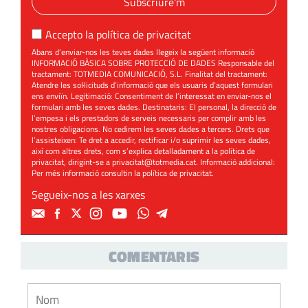
Subscriure'm
Accepto la
política de privacitat
Abans d’enviar-nos les teves dades llegeix la següent informació
INFORMACIÓ BÀSICA SOBRE PROTECCIÓ DE DADES Responsable del
tractament: TOTMEDIA COMUNICACIÓ, S.L. Finalitat del tractament:
Atendre les sol·licituds d’informació que els usuaris d’aquest formulari
ens enviïn. Legitimació: Consentiment de l’interessat en enviar-nos el
formulari amb les seves dades. Destinataris: El personal, la direcció de
l’empesa i els prestadors de serveis necessaris per complir amb les
nostres obligacions. No cedirem les seves dades a tercers. Drets que
l’assisteixen: Te dret a accedir, rectificar i/o suprimir les seves dades,
així com altres drets, com s’explica detalladament a la política de
privacitat, dirigint-se a
privacitat@totmedia.cat
. Informació addicional:
Per més informació consultin la
política de privacitat
.
Segueix-nos a les xarxes
COMENTARIS