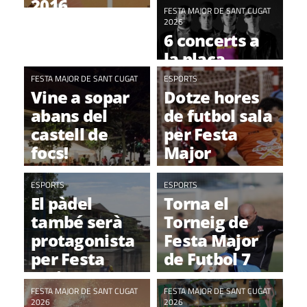
2016
Festa Major
FESTA MAJOR DE SANT CUGAT
2026
6 concerts a
la plaça
d'Octavià per
FESTA MAJOR DE SANT CUGAT
ESPORTS
Festa Major
Vine a sopar
Dotze hores
abans del
de futbol sala
castell de
per Festa
focs!
Major
ESPORTS
ESPORTS
El pàdel
Torna el
també serà
Torneig de
protagonista
Festa Major
per Festa
de Futbol 7
Major
FESTA MAJOR DE SANT CUGAT
FESTA MAJOR DE SANT CUGAT
2026
2026