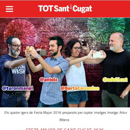
Els quatre igers de Festa Major 2016 preparats per captar imatges Imatge: Artur
Ribera