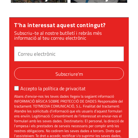
T'ha interessat aquest contingut?
Subscriu-te al nostre butlletí i rebràs més
informació al teu correu electrònic
Subscriure'm
Accepto la
política de privacitat
Abans d’enviar-nos les teves dades llegeix la següent informació
INFORMACIÓ BÀSICA SOBRE PROTECCIÓ DE DADES Responsable del
tractament: TOTMEDIA COMUNICACIÓ, S.L. Finalitat del tractament:
Atendre les sol·licituds d’informació que els usuaris d’aquest formulari
ens enviïn. Legitimació: Consentiment de l’interessat en enviar-nos el
formulari amb les seves dades. Destinataris: El personal, la direcció de
l’empesa i els prestadors de serveis necessaris per complir amb les
nostres obligacions. No cedirem les seves dades a tercers. Drets que
l’assisteixen: Te dret a accedir, rectificar i/o suprimir les seves dades,