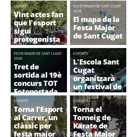
obert i
festa major
ESPORTS
FESTA MAJOR DE SANT CUGAT
popular
2026
Vint actes fan
El mapa de la
que l'esport
Festa Major
sigui
de Sant Cugat
protogonista
en la festa
major
FESTA MAJOR DE SANT CUGAT
ESPORTS
2026
L'Escola Sant
Tret de
Cugat
sortida al 19è
organitzarà
concurs TOT
un festival de
Fotoportada
hip-hop per
ESPORTS
Festa Major
ESPORTS
Torna l'Esport
Torna el
al Carrer, un
Torneig de
clàssic per
Karate de
festa major
Festa Major