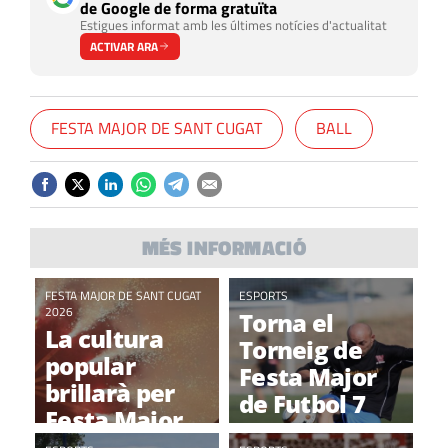
de Google de forma gratuïta
Estigues informat amb les últimes notícies d'actualitat
ACTIVAR ARA
FESTA MAJOR DE SANT CUGAT
BALL
MÉS INFORMACIÓ
FESTA MAJOR DE SANT CUGAT
ESPORTS
2026
Torna el
La cultura
Torneig de
popular
Festa Major
brillarà per
de Futbol 7
Festa Major
amb 19