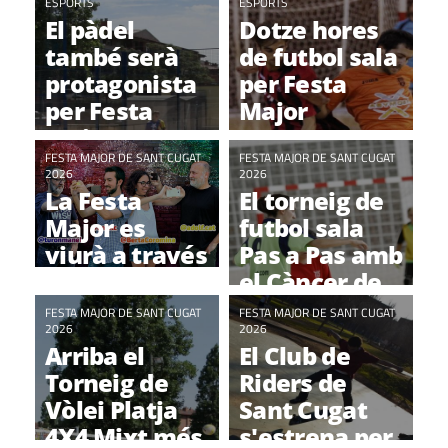
ESPORTS
ESPORTS
propostes
El pàdel
Dotze hores
també serà
de futbol sala
protagonista
per Festa
per Festa
Major
Major
FESTA MAJOR DE SANT CUGAT
FESTA MAJOR DE SANT CUGAT
2026
2026
La Festa
El torneig de
Major es
futbol sala
viurà a través
Pas a Pas amb
de 4 igers
el Càncer de
santcugatencs
Mama
FESTA MAJOR DE SANT CUGAT
FESTA MAJOR DE SANT CUGAT
2026
recordarà
2026
Arriba el
El Club de
Cris García
Torneig de
Riders de
Vòlei Platja
Sant Cugat
4X4 Mixt més
s'estrena per