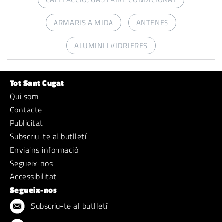
ARMARIS A MIDA
ANTENES
ALUMINI I VIDRIERES
Tot Sant Cugat
Qui som
Contacte
Publicitat
Subscriu-te al butlletí
Envia'ns informació
Segueix-nos
Accessibilitat
Segueix-nos
Subscriu-te al butlletí