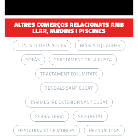
ALTRES COMERÇOS RELACIONATS AMB
LLAR, JARDINS I PISCINES
CONTROL DE PLAGUES
MARCS I QUADRES
SOFÀS
TRACTAMENT DE LA FUSTA
TRACTAMENT D'HUMITATS
TENDALS SANT CUGAT
TARIMES IPE EXTERIOR SANT CUGAT
SERRALLERIA
SEGURETAT
RESTAURACIÓ DE MOBLES
REPARACIONS