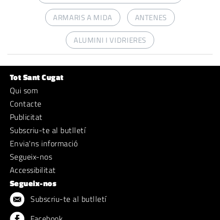
ARMARIS A MIDA
ANTENES
ALUMINI I VIDRIERES
Tot Sant Cugat
Qui som
Contacte
Publicitat
Subscriu-te al butlletí
Envia'ns informació
Segueix-nos
Accessibilitat
Segueix-nos
Subscriu-te al butlletí
Facebook