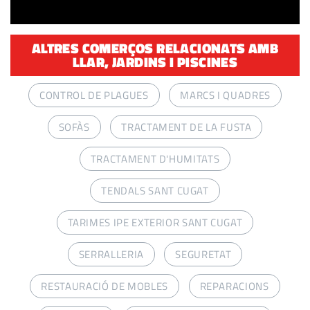
ALTRES COMERÇOS RELACIONATS AMB
LLAR, JARDINS I PISCINES
CONTROL DE PLAGUES
MARCS I QUADRES
SOFÀS
TRACTAMENT DE LA FUSTA
TRACTAMENT D'HUMITATS
TENDALS SANT CUGAT
TARIMES IPE EXTERIOR SANT CUGAT
SERRALLERIA
SEGURETAT
RESTAURACIÓ DE MOBLES
REPARACIONS