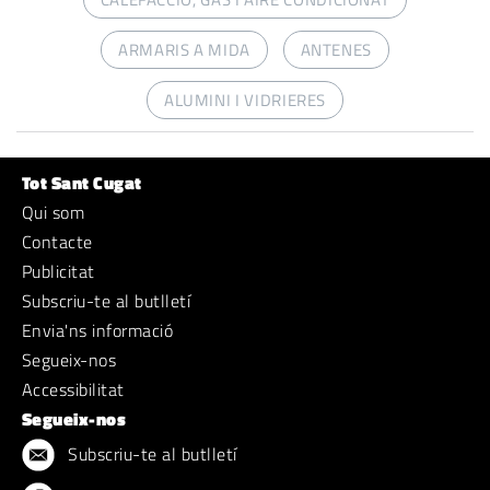
ARMARIS A MIDA
ANTENES
ALUMINI I VIDRIERES
Tot Sant Cugat
Qui som
Contacte
Publicitat
Subscriu-te al butlletí
Envia'ns informació
Segueix-nos
Accessibilitat
Segueix-nos
Subscriu-te al butlletí