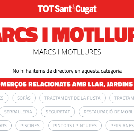
RCS I MOTLLU
MARCS I MOTLLURES
No hi ha items de directory en aquesta categoria
MERÇOS RELACIONATS AMB LLAR, JARDINS 
ES
SOFÀS
TRACTAMENT DE LA FUSTA
TRACTAM
SERRALLERIA
SEGURETAT
RESTAURACIÓ DE MOBL
ARS
PISCINES
PINTORS I PINTURES
PERSIANES