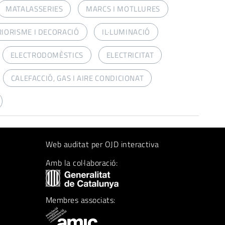
MATALASSERIES
MARCS I MOTLLURES
RIORISME I DECORACIÓ
IL·LUMINACIÓ
ELECTRODOMÈSTICS
ELECTRICITAT
CALEFACCIÓ, GAS I AIRE CONDICIONAT
Web auditat per OJD interactiva
Amb la col·laboració:
Membres associats: