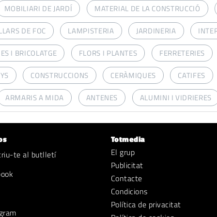
MOBILIARI DE JARDÍ
MATERIAL DE LA CONSTRUCCIÓ
LLARS DE FOC
LAMPISTERIA
JARDINERIA
INTE
ES I BRICOLATGE
FLORS I PLANTES
FERRETERIES
NYS
CONSTRUCCIONS
CERÀMIQUES
CATIFES
ARMARIS A MIDA
ANTENES
ALUMINI I VIDRIERES
os
Totmedia
El grup
iu-te al butlletí
Publicitat
book
Contacte
Condicions
Política de privacitat
gram