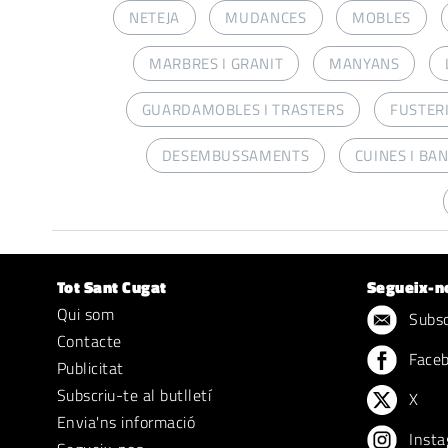
NETEJA
MUDANCES
MOBLES
MARBRES I GRANIT
MANYANS
GUARDAMOBLES I TRASTERS
FUSTERI
DESEMBUSSAMENTS
CUINES I BA
Tot Sant Cugat
Segueix-n
Qui som
Subscr
Contacte
Face
Publicitat
Subscriu-te al butlletí
X
Envia'ns informació
Insta