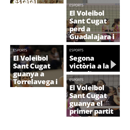
estatal
l'últim partit
ESPORTS
El Voleibol
a casa
Sant Cugat
perd a
Guadalajara i
ajorna
ESPORTS
l'ascens a
ESPORTS
El Voleibol
Segona
Superlliga
Sant Cugat
victòria a la
guanya a
fase d'ascens
Torrelavega i
d'un gran
ESPORTS
El Voleibol
és encara
Voleibol Sant
Sant Cugat
més a prop de
Cugat
guanya el
l'ascens
primer partit
de la fase
d’ascens