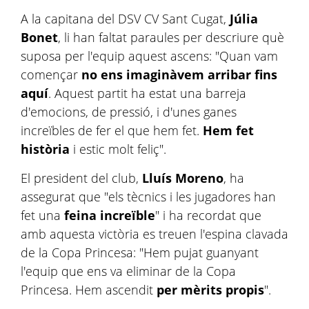
A la capitana del DSV CV Sant Cugat,
Júlia
Bonet
, li han faltat paraules per descriure què
suposa per l'equip aquest ascens: "Quan vam
començar
no ens imaginàvem arribar fins
aquí
. Aquest partit ha estat una barreja
d'emocions, de pressió, i d'unes ganes
increïbles de fer el que hem fet.
Hem fet
història
i estic molt feliç".
El president del club,
Lluís Moreno
, ha
assegurat que "els tècnics i les jugadores han
fet una
feina increïble
" i ha recordat que
amb aquesta victòria es treuen l'espina clavada
de la Copa Princesa: "Hem pujat guanyant
l'equip que ens va eliminar de la Copa
Princesa. Hem ascendit
per mèrits propis
".