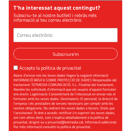
T'ha interessat aquest contingut?
Subscriu-te al nostre butlletí i rebràs més
informació al teu correu electrònic
Subscriure'm
Accepto la
política de privacitat
Abans d’enviar-nos les teves dades llegeix la següent informació
INFORMACIÓ BÀSICA SOBRE PROTECCIÓ DE DADES Responsable del
tractament: TOTMEDIA COMUNICACIÓ, S.L. Finalitat del tractament:
Atendre les sol·licituds d’informació que els usuaris d’aquest formulari
ens enviïn. Legitimació: Consentiment de l’interessat en enviar-nos el
formulari amb les seves dades. Destinataris: El personal, la direcció de
l’empesa i els prestadors de serveis necessaris per complir amb les
nostres obligacions. No cedirem les seves dades a tercers. Drets que
l’assisteixen: Te dret a accedir, rectificar i/o suprimir les seves dades,
així com altres drets, com s’explica detalladament a la política de
privacitat, dirigint-se a
privacitat@totmedia.cat
. Informació addicional:
Per més informació consultin la
política de privacitat
.