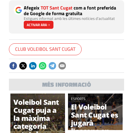
Afegeix
TOT Sant Cugat
com a font preferida
de Google de forma gratuïta
Estigues informat amb les últimes notícies d'actualitat
ACTIVAR ARA
CLUB VOLEIBOL SANT CUGAT
MÉS INFORMACIÓ
ESPORTS
Voleibol Sant
El Voleibol
Cugat puja a
Sant Cugat es
la màxima
jugarà
categoria
l'ascens en