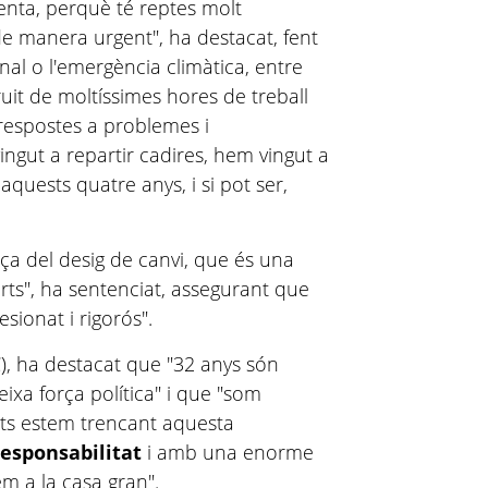
enta, perquè té reptes molt
e manera urgent", ha destacat, fent
nal o l'emergència climàtica, entre
ruit de moltíssimes hores de treball
respostes a problemes i
ngut a repartir cadires, hem vingut a
aquests quatre anys, i si pot ser,
rça del desig de canvi, que és una
orts", ha sentenciat, assegurant que
sionat i rigorós".
), ha destacat que "32 anys són
xa força política" i que "som
s estem trencant aquesta
responsabilitat
i amb una enorme
m a la casa gran".