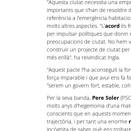
"Aquesta ciutat necessita una emp
importants que s'han de resoldre d
referència a l'emergència habitacio
molts altres aspectes. "L'
acord
és f
per impulsar polítiques que donin 
preocupacions de ciutat. No hem vi
construir un projecte de ciutat per 
més enllà", ha reivindicat Ingla.
"Aquest pacte l'ha aconseguit la fo
força imparable i que avui ens fa f
"serem un govern fort, estable, cohe
Per la seva banda,
Pere Soler
(PSC
molts anys d'hegemonia d'una matei
conscients que en aquests moment
trajectòria, i per tant una enorme
incògnita de saber què ens trobare