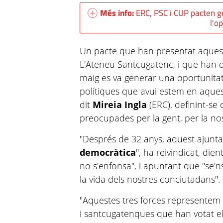
Més info:
ERC, PSC i CUP pacten g
l'o
Un pacte que han presentat aquest
L'Ateneu Santcugatenc, i que han d
maig es va generar una oportunitat 
polítiques que avui estem en aques
dit
Mireia Ingla
(ERC), definint-se 
preocupades per la gent, per la nos
"Després de 32 anys, aquest ajun
democràtica
", ha reivindicat, die
no s'enfonsa", i apuntant que "se'n
la vida dels nostres conciutadans".
"Aquestes tres forces representem 
i santcugatenques que han votat e