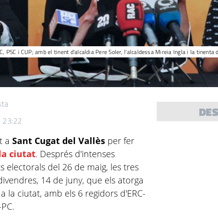
 PSC i CUP; amb el tinent d'alcaldia Pere Soler, l'alcaldessa Mireia Ingla i la tinenta 
sta
DE
9 23:22
nt a
Sant Cugat del Vallès
per fer
la ciutat
. Després d'intenses
s electorals del 26 de maig, les tres
divendres, 14 de juny, que els atorga
 la ciutat, amb els 6 regidors d'ERC-
-PC.