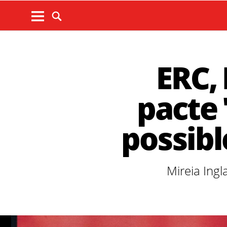
ERC, 
pacte 
possibl
Mireia Ingl