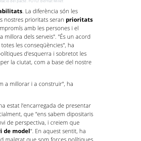
tació del pacte. FOTO: Bernat Millet
bilitats
. La diferència són les
es nostres prioritats seran
prioritats
ompromís amb les persones i el
 millora dels serveis". "És un acord
totes les conseqüències", ha
polítiques d'esquerra i sobretot les
 per la ciutat, com a base del nostre
 a millorar i a construir", ha
 ha estat l'encarregada de presentar
nicialment, que "ens sabem dipositaris
vi de perspectiva, i creiem que
i de model
". En aquest sentit, ha
d malgrat que som forces polítiques