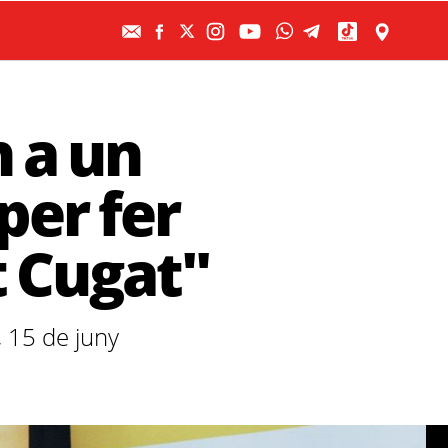
n a un
per fer
t Cugat"
, 15 de juny