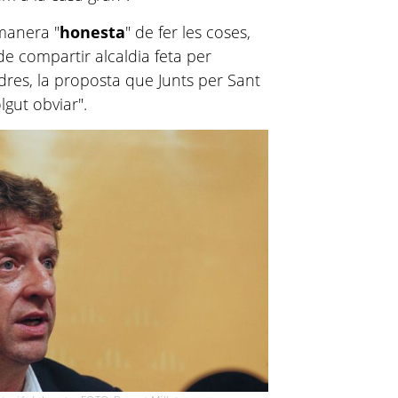
manera "
honesta
" de fer les coses,
de compartir alcaldia feta per
res, la proposta que Junts per Sant
lgut obviar".