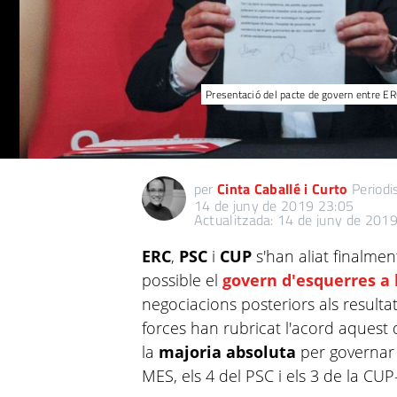
Presentació del pacte de govern entre ERC,
per
Cinta Caballé i Curto
Periodi
14 de juny de 2019 23:05
Actualitzada: 14 de juny de 201
ERC
,
PSC
i
CUP
s'han aliat finalme
possible el
govern d'esquerres a 
negociacions posteriors als resultat
forces han rubricat l'acord aquest 
la
majoria absoluta
per governar a
MES, els 4 del PSC i els 3 de la CUP