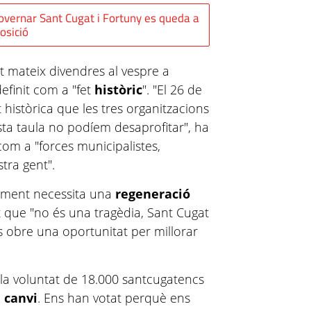
overnar Sant Cugat i Fortuny es queda a
posició
 mateix divendres al vespre a
efinit com a "fet
històric
". "El 26 de
històrica que les tres organitzacions
ta taula no podíem desaprofitar", ha
com a "forces municipalistes,
tra gent".
tament necessita una
regeneració
nt que "no és una tragèdia, Sant Cugat
s obre una oportunitat per millorar
la voluntat de 18.000 santcugatencs
l
canvi
. Ens han votat perquè ens