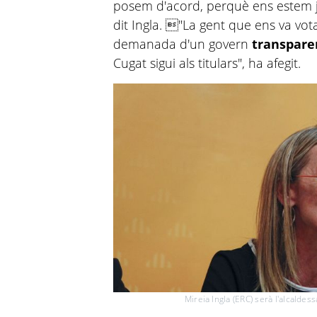
posem d'acord, perquè ens estem ju
dit Ingla. "La gent que ens va v
demanada d'un govern
transpare
Cugat sigui als titulars", ha afegit.
Mireia Ingla (ERC) serà l'alcaldes