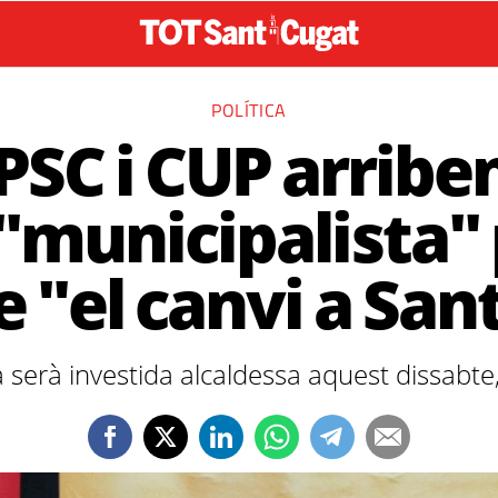
POLÍTICA
PSC i CUP arribe
"municipalista" 
e "el canvi a San
a serà investida alcaldessa aquest dissabte