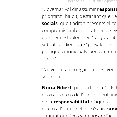
Pere Soler (PSC) durant la presen
"Governar vol dir assumir
responsa
prioritats", ha dit, destacant que "l
socials
, que tindran presents el c
compromís amb la ciutat per la seva
que hem establert per 4 anys, amb 
subratllat, dient que "prevalen les 
polítiques municipals, pensant en i
acord".
"No venim a carregar-nos res. Venim
sentenciat.
Núria Gibert
, per part de la CUP,
els grans eixos de l'acord, dient, i
de la
responsabilitat
d'aquest can
estem a l'altura del que és un
canv
apuntat que "ens vam posar d'acor