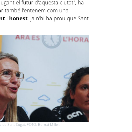
gant el futur d'aquesta ciutat", ha
otar també l'entenem com una
nt
i
honest
, ja n'hi ha prou que Sant
sa de Sant Cugat. FOTO: Bernat Millet