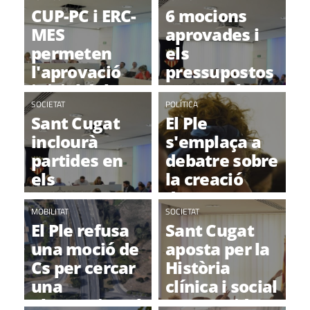
congelació
CUP-PC i ERC-
6 mocions
d'impostos
MES
aprovades i
permeten
els
l'aprovació
pressupostos
inicial del
passen el
Pressupost
SOCIETAT
primer estadi
POLÍTICA
Sant Cugat
El Ple
Municipal de
al ple
inclourà
s'emplaça a
2019
municipal
partides en
debatre sobre
els
la creació
Pressupostos
d'un nou
per millorar
MOBILITAT
òrgan de
SOCIETAT
El Ple refusa
Sant Cugat
en igualtat de
participació,
una moció de
aposta per la
gènere
més
Cs per cercar
Història
endavant
una
clínica i social
alternativa al
compartida