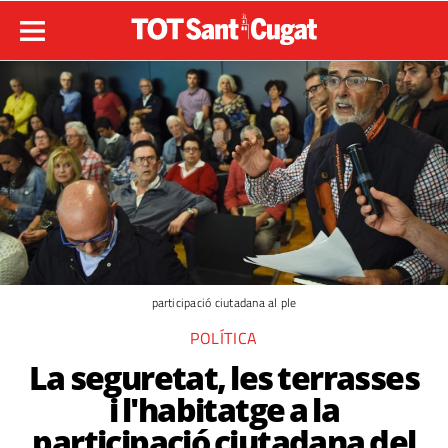
participació ciutadana al ple
POLÍTICA
La seguretat, les terrasses
i l'habitatge a la
participació ciutadana del