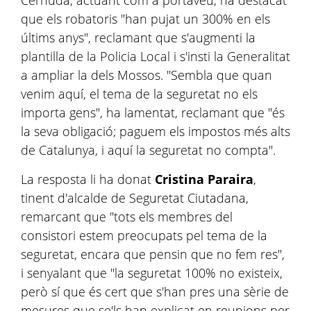
Cernuda, actuant com a portaveu, ha destacat
que els robatoris "han pujat un 300% en els
últims anys", reclamant que s'augmenti la
plantilla de la Policia Local i s'insti la Generalitat
a ampliar la dels Mossos. "Sembla que quan
venim aquí, el tema de la seguretat no els
importa gens", ha lamentat, reclamant que "és
la seva obligació; paguem els impostos més alts
de Catalunya, i aquí la seguretat no compta".
La resposta li ha donat
Cristina Paraira
,
tinent d'alcalde de Seguretat Ciutadana,
remarcant que "tots els membres del
consistori estem preocupats pel tema de la
seguretat, encara que pensin que no fem res",
i senyalant que "la seguretat 100% no existeix,
però sí que és cert que s'han pres una sèrie de
mesures que se'ls han explicat en reunions per