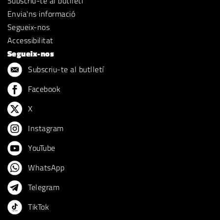
Subscriu-te al butlletí
Envia'ns informació
Segueix-nos
Accessibilitat
Segueix-nos
Subscriu-te al butlletí
Facebook
X
Instagram
YouTube
WhatsApp
Telegram
TikTok