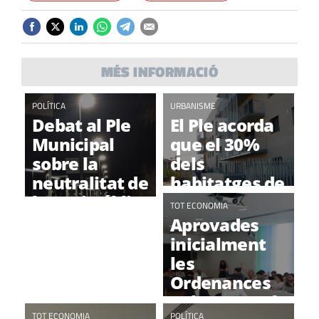
MÉS INFORMACIÓ
POLÍTICA
URBANISME
Debat al Ple
El Ple acorda
Municipal
que el 30%
sobre la
dels
neutralitat de
habitatges de
l'espai públic,
nova
TOT ECONOMIA
convivència i
construcció
Aprovades
diàleg
siguin
inicialment
protegits
les
Ordenances
pel 2019, amb
TOT ECONOMIA
POLÍTICA