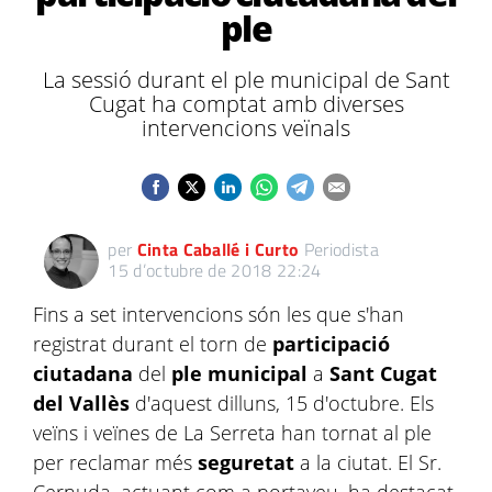
ple
La sessió durant el ple municipal de Sant
Cugat ha comptat amb diverses
intervencions veïnals
per
Cinta Caballé i Curto
Periodista
15 d’octubre de 2018 22:24
Fins a set intervencions són les que s'han
registrat durant el torn de
participació
ciutadana
del
ple municipal
a
Sant Cugat
del Vallès
d'aquest dilluns, 15 d'octubre. Els
veïns i veïnes de La Serreta han tornat al ple
per reclamar més
seguretat
a la ciutat. El Sr.