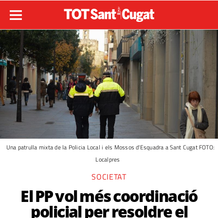
Una patrulla mixta de la Policia Local i els Mossos d'Esquadra a Sant Cugat FOTO:
Localpres
SOCIETAT
El PP vol més coordinació
policial per resoldre el