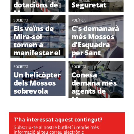
dotacions de
Seguretat
Mossos
d'Esquadra
SOCIETAT
POLÍTICA
Els veïns de
C's demanarà
per a la ciutat
Mira-sol
més Mossos
tornen a
d'Esquadra
manifestar el
per Sant
seu malestar
Cugat al
pels robatoris
SOCIETAT
Parlament
SOCIETAT
Un helicòpter
Conesa
dels Mossos
demana més
sobrevola
agents de
Sant Cugat
Mossos
per prevenir
d'Esquadra
robatoris
davant els
T'ha interessat aquest contingut?
robatoris
Subscriu-te al nostre butlletí i rebràs més
informació al teu correu electrònic