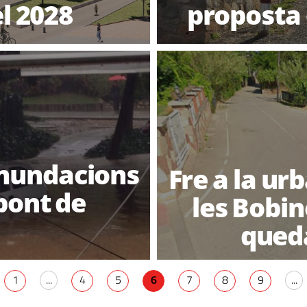
el 2028
proposta 
 inundacions
Fre a la ur
 pont de
les Bobin
queda
1
...
4
5
6
7
8
9
...