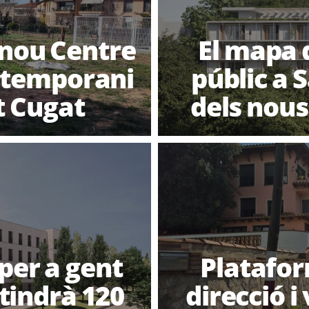
 nou Centre
El mapa 
ontemporani
públic a 
t Cugat
dels nous
per a gent
Platafor
tindrà 120
direcció i