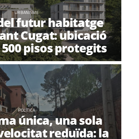
URBANISME
del futur habitatge
Sant Cugat: ubicació
 500 pisos protegits
POLÍTICA
ma única, una sola
 velocitat reduïda: la