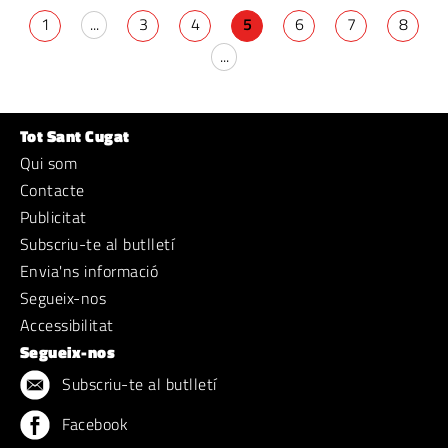
1
...
3
4
5
6
7
8
...
Tot Sant Cugat
Qui som
Contacte
Publicitat
Subscriu-te al butlletí
Envia'ns informació
Segueix-nos
Accessibilitat
Segueix-nos
Subscriu-te al butlletí
Facebook