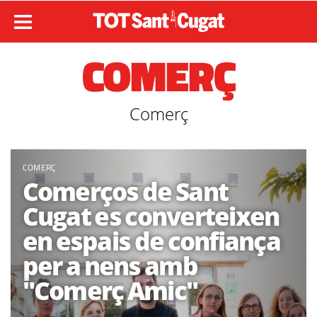
COMERÇ
Comerç
COMERÇ
Comerços de Sant
Cugat es converteixen
en espais de confiança
per a nens amb
"Comerç Amic"