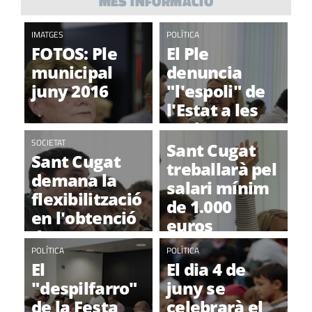
MÉS INFORMACIÓ
IMATGES
POLÍTICA
FOTOS: Ple
El Ple
municipal
denuncia
juny 2016
"l'espoli" de
l'Estat a les
entitats
SOCIETAT
socials
Sant Cugat
Sant Cugat
catalanes
treballarà pel
demana la
salari mínim
flexibilització
de 1.000
en l'obtenció
euros
de papers per
a persones
POLÍTICA
POLÍTICA
El
El dia 4 de
migrades
"despilfarro"
juny se
de la Festa
celebrarà el