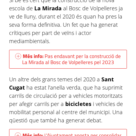
Si bé és cert que la construcció de la nova
escola de
La Mirada
al Bosc de Volpelleres ja
ve de lluny, durant el 2020 és quan ha pres la
seva forma definitiva. Un fet que ha generat
crítiques per part de veïns i actor
mediambientals.
Més info:
Pas endavant per la construcció de
La Mirada al Bosc de Volpelleres pel 2023
Un altre dels grans temes del 2020 a
Sant
Cugat
ha estat l'anella verda, que ha suprimit
carrils de circulació per a vehicles motoritzats
per afegir carrils per a
bicicletes
i vehicles de
mobilitat personal al centre del municipi. Una
qüestió que també ha generat debat.
Més info:
L'Ajuntament aposta per consolidar