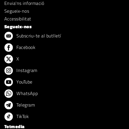
Envia'ns informació
Segueix-nos
Accessibilitat
Segueix-nos
Subscriu-te al butlletí
Facebook
X
Instagram
YouTube
WhatsApp
Telegram
TikTok
Totmedia