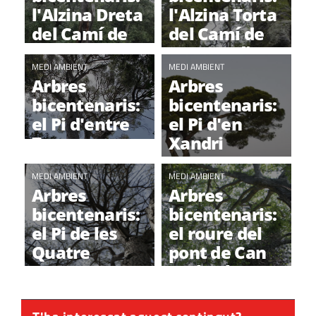
l'Alzina Dreta
l'Alzina Torta
del Camí de
del Camí de
Sant Medir
Sant Medir
MEDI AMBIENT
MEDI AMBIENT
Arbres
Arbres
bicentenaris:
bicentenaris:
el Pi d'entre
el Pi d'en
Termes
Xandri
MEDI AMBIENT
MEDI AMBIENT
Arbres
Arbres
bicentenaris:
bicentenaris:
el Pi de les
el roure del
Quatre
pont de Can
Branques
n'Ubach