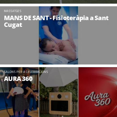
MASSATGES
MANS DE SANT - Fisioteràpia a Sant
Cugat
SALONS PER A CELEBRACIONS
AURA 360