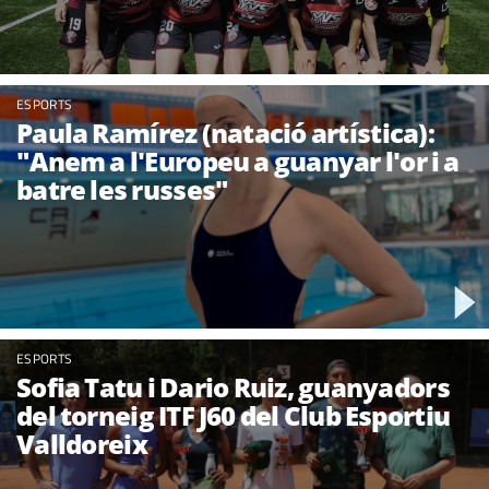
ESPORTS
Paula Ramírez (natació artística):
"Anem a l'Europeu a guanyar l'or i a
batre les russes"
ESPORTS
Sofia Tatu i Dario Ruiz, guanyadors
del torneig ITF J60 del Club Esportiu
Valldoreix