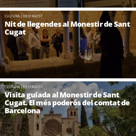
CULTURA
| 08 D'AGOST
Nit de llegendes al Monestir de Sant
Cugat
CULTURA
| 15 D'AGOST
Visita guiada al Monestir de Sant
Cugat. El més poderós del comtat de
Barcelona