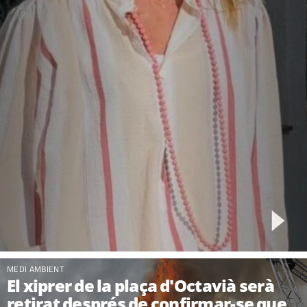
MEDI AMBIENT
El xiprer de la plaça d'Octavià serà
retirat després de confirmar-se que