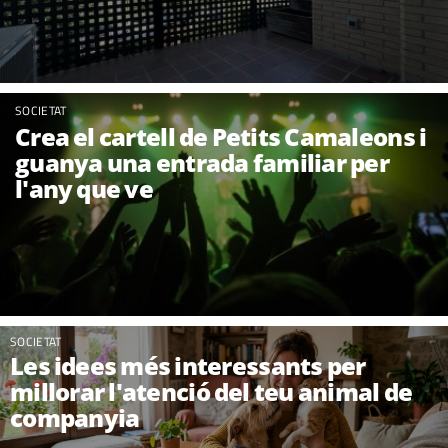
SOCIETAT
Crea el cartell de Petits Camaleons i
guanya una entrada familiar per
l'any que ve
SOCIETAT
Les idees més interessants per
millorar l'atenció del teu animal de
companyia