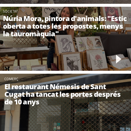
SOCIETAT
Núria Mora, pintora d'animals: "Estic
oberta a totes les propostes, menys
la tauromàquia"
COMERÇ
El restaurant Némesis de Sant
Cugat ha tancat les portes després
de 10 anys