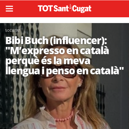
SOCIETAT
Bibi Buch (influencer):
"M’expresso en català
perquè és la meva
llengua i penso en català"