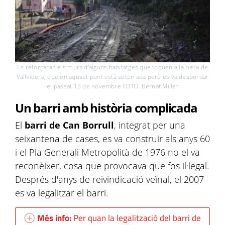
Es reforçaran els murs d'alguns habitatges que toquen a la riera de
Vallvidera, que en aquset punt està soterrada però es va desbordar
el passat 15 de novembre FOTO: Bernat Millet
Un barri amb història complicada
El
barri de Can Borrull
, integrat per una
seixantena de cases, es va construir als anys 60
i el Pla Generali Metropolità de 1976 no el va
reconèixer, cosa que provocava que fos il·legal.
Després d'anys de reivindicació veïnal, el 2007
es va legalitzar el barri.
Més info:
Per quan la legalització del barri de