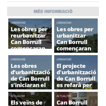
MÉS INFORMACIÓ
URBANISME
URBANISME
Les obres per
Les obres per
reurbanitzar
urbanitzar
Can Borrull
Can Borrull
començaran
començaran
a finals d’any
al juny
URBANISME
URBANISME
Les obres
El projecte
d’urbanització
d'urbanització
de Can Borrull
de Can Borrull
s’iniciaran el
es refarà per
2017
"aprimar-se"
ACTUALITAT
ACTUALITAT
Els veïns de
Can Borrull